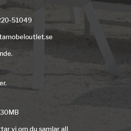
0220-51049
stamobeloutlet.se
ande.
er.
a 30MB
tar vi om du samlar all