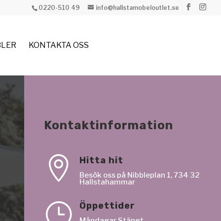
0220-510 49
info@hallstamobeloutlet.se
LER
KONTAKTA OSS
Kontaktinformation

Hitta hit
Besök oss på Nibbleplan 1, 734 32
Hallstahammar
}
Öppettider
Måndagar Stängt