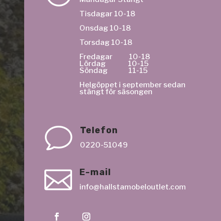
Tisdagar 10-18
Onsdag 10-18
Torsdag 10-18
Fredagar 10-18
Lördag 10-15
Söndag 11-15
Helgöppet i september sedan
stängt för säsongen
v
Telefon
0220-51049

E-mail
info@hallstamobeloutlet.com