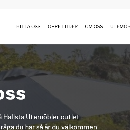
HITTA OSS
ÖPPETTIDER
OM OSS
UTEMÖB
oss
å Hallsta Utemöbler outlet
fråga du har så är du välkommen